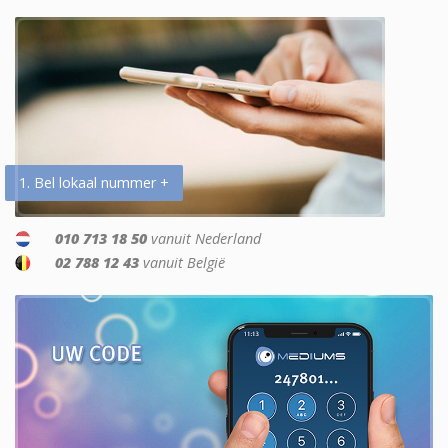
1. Bel lokaal nummer +
010 713 18 50
vanuit Nederland
02 788 12 43
vanuit België