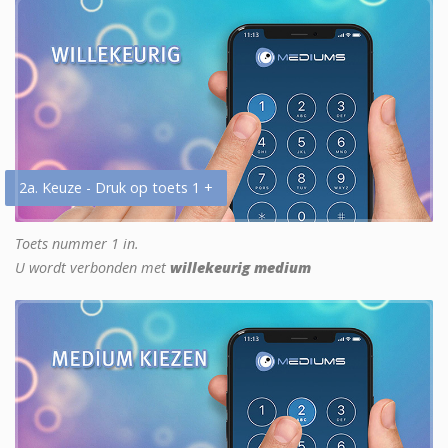
2a. Keuze - Druk op toets 1 +
Toets nummer 1 in.
U wordt verbonden met
willekeurig medium