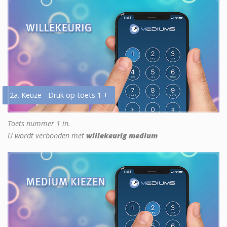
2a. Keuze - Druk op toets 1 +
Toets nummer 1 in.
U wordt verbonden met
willekeurig medium