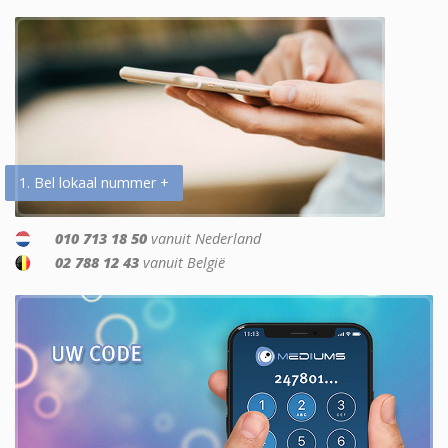
1. Bel lokaal nummer +
010 713 18 50
vanuit Nederland
02 788 12 43
vanuit België