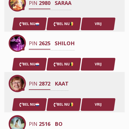
PIN
2980
SARAA
BEL NU
BEL NU
VRIJ
PIN
2625
SHILOH
BEL NU
BEL NU
VRIJ
PIN
2872
KAAT
BEL NU
BEL NU
VRIJ
PIN
2516
BO