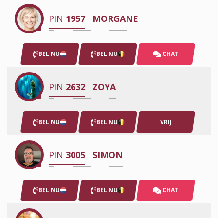
PIN
1957
MORGANE
BEL NU
BEL NU
CHAT
PIN
2632
ZOYA
BEL NU
BEL NU
VRIJ
PIN
3005
SIMON
BEL NU
BEL NU
CHAT