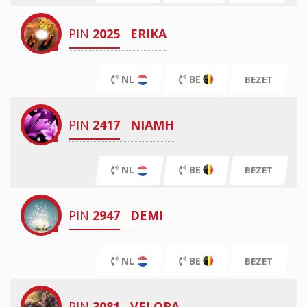
PIN
2025
ERIKA
NL
BE
BEZET
PIN
2417
NIAMH
NL
BE
BEZET
PIN
2947
DEMI
NL
BE
BEZET
PIN
3081
VELORA