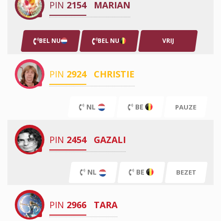
PIN
2154
MARIAN
BEL NU
BEL NU
VRIJ
PIN
2924
CHRISTIE
NL
BE
PAUZE
PIN
2454
GAZALI
NL
BE
BEZET
PIN
2966
TARA