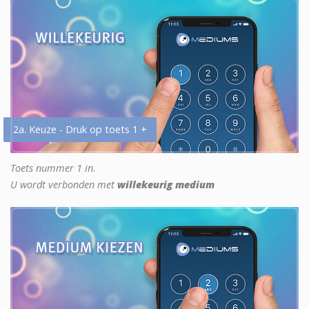
2a. Keuze - Druk op toets 1 +
Toets nummer 1 in.
U wordt verbonden met
willekeurig medium