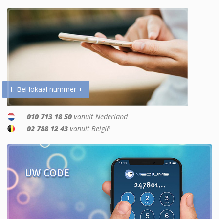
1. Bel lokaal nummer +
010 713 18 50
vanuit Nederland
02 788 12 43
vanuit België