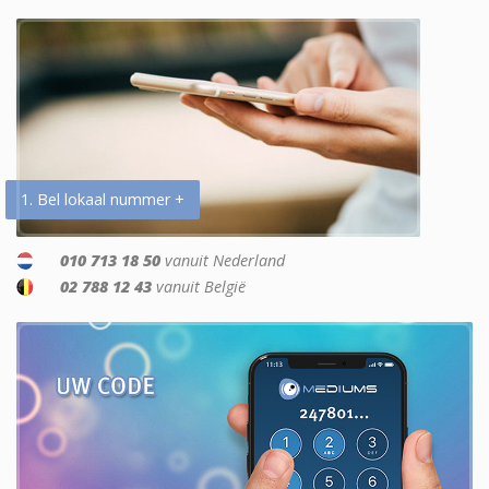
1. Bel lokaal nummer +
010 713 18 50
vanuit Nederland
02 788 12 43
vanuit België