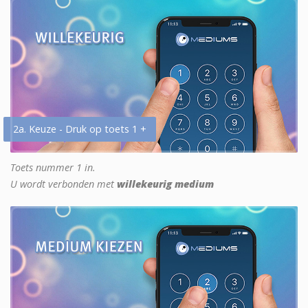
2a. Keuze - Druk op toets 1 +
Toets nummer 1 in.
U wordt verbonden met
willekeurig medium