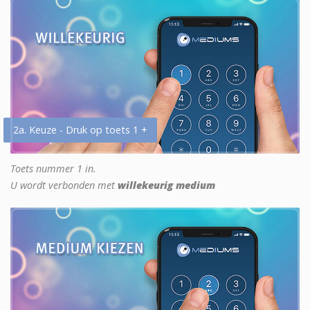
2a. Keuze - Druk op toets 1 +
Toets nummer 1 in.
U wordt verbonden met
willekeurig medium