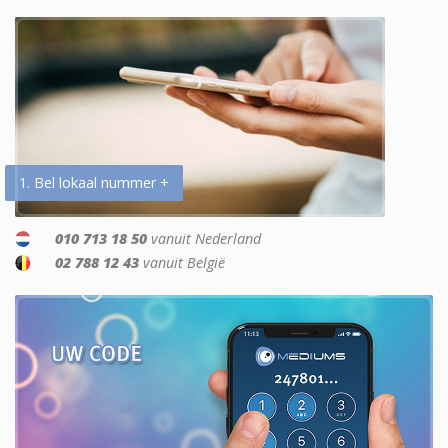
1. Bel lokaal nummer +
010 713 18 50
vanuit Nederland
02 788 12 43
vanuit België