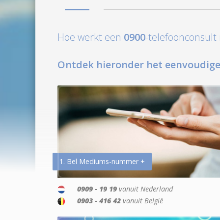
Hoe werkt een
0900
-telefoonconsul
Ontdek hieronder het eenvoudige
1. Bel Mediums-nummer +
0909 - 19 19
vanuit Nederland
0903 - 416 42
vanuit België