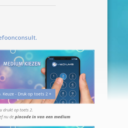
efoonconsult.
. Keuze - Druk op toets 2 +
u drukt op toets 2.
ef nu de
pincode in van een medium