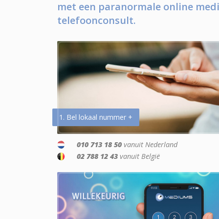
met een paranormale online medi
telefoonconsult.
1. Bel lokaal nummer +
010 713 18 50
vanuit Nederland
02 788 12 43
vanuit België