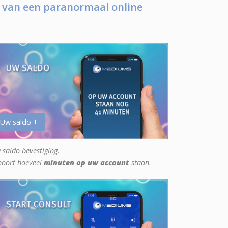
 van een paranormaal online
 Uw saldo +
 saldo bevestiging.
hoort hoeveel
minuten op uw account
staan.