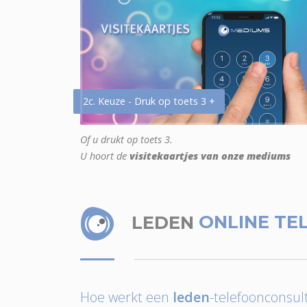
2c. Keuze - Druk op toets 3 +
Of u drukt op toets 3.
U hoort de
visitekaartjes van onze mediums
LEDEN
ONLINE TE
Hoe werkt een
leden
-telefoonconsult