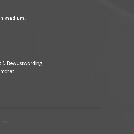
en medium
.
ht & Bewustwording
umchat
den