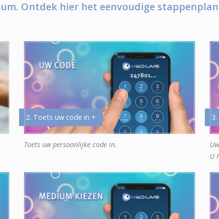
um. Ontdek hier het eenvoudige stappenplan
2. Toets uw code in +
3.
Toets uw persoonlijke code in.
Uw
U 