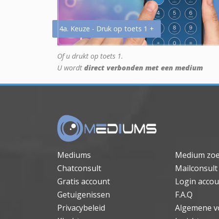
4a. Keuze - Druk op toets 1 +
Of u drukt op toets 1.
U wordt
direct verbonden met een medium
Mediums
Medium zo
Chatconsult
Mailconsult
Gratis account
Login accou
Getuigenissen
F.A.Q
Privacybeleid
Algemene v