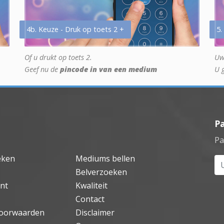
4b. Keuze - Druk op toets 2 +
5.
Of u drukt op toets 2.
Uw
Geef nu de
pincode in van een medium
U 
P
Pa
eken
Mediums bellen
Uw
Belverzoeken
nt
Kwaliteit
Contact
oorwaarden
Disclaimer