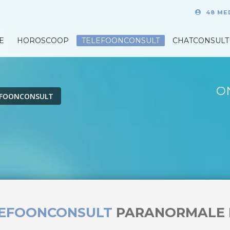
48 ME
E
HOROSCOOP
TELEFOONCONSULT
CHATCONSULT
O
EFOONCONSULT
LEFOONCONSULT
PARANORMALE 