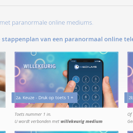
t met paranormale online mediums.
 stappenplan van een paranormaal online tel
2a. Keuze - Druk op toets 1 +
2b
Toets nummer 1 in.
Of 
U wordt verbonden met
willekeurig medium
Ge