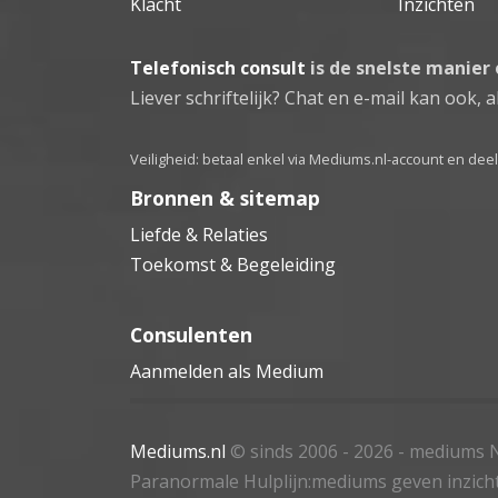
Klacht
Inzichten
Telefonisch consult
is de snelste manier
Liever schriftelijk? Chat en e-mail kan ook, al
Veiligheid: betaal enkel via Mediums.nl-account en de
Bronnen & sitemap
Liefde & Relaties
Toekomst & Begeleiding
Consulenten
Aanmelden als Medium
Mediums.nl
© sinds 2006 - 2026
- mediums N
Paranormale Hulplijn:mediums geven inzich