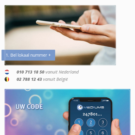
1. Bel lokaal nummer +
010 713 18 50
vanuit Nederland
02 788 12 43
vanuit België