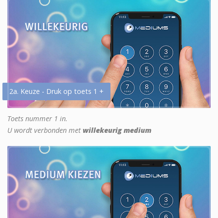
2a. Keuze - Druk op toets 1 +
Toets nummer 1 in.
U wordt verbonden met
willekeurig medium