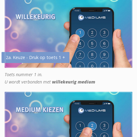
2a. Keuze - Druk op toets 1 +
Toets nummer 1 in.
U wordt verbonden met
willekeurig medium