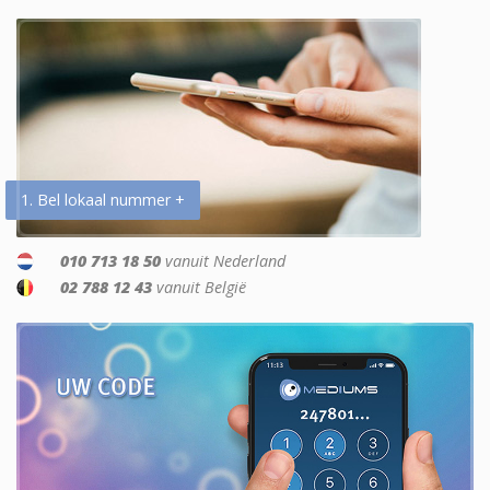
1. Bel lokaal nummer +
010 713 18 50
vanuit Nederland
02 788 12 43
vanuit België