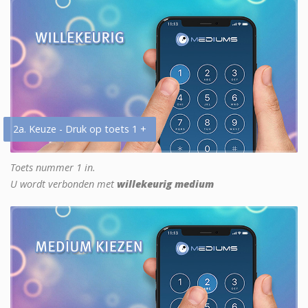
2a. Keuze - Druk op toets 1 +
Toets nummer 1 in.
U wordt verbonden met
willekeurig medium