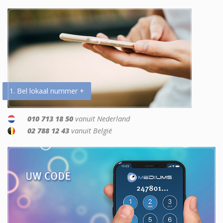
1. Bel lokaal nummer +
010 713 18 50
vanuit Nederland
02 788 12 43
vanuit België