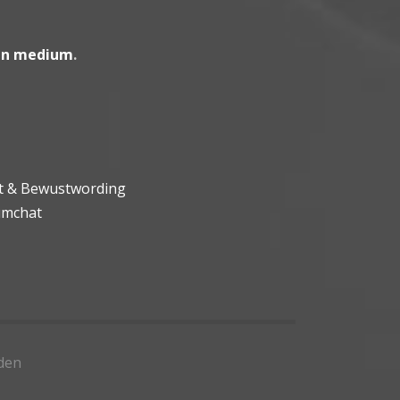
en medium
.
ht & Bewustwording
umchat
den