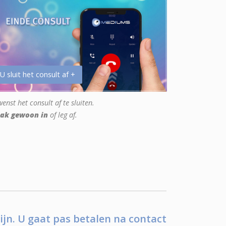
 U sluit het consult af +
enst het consult af te sluiten.
ak gewoon in
of leg af.
ijn. U gaat pas betalen na contact