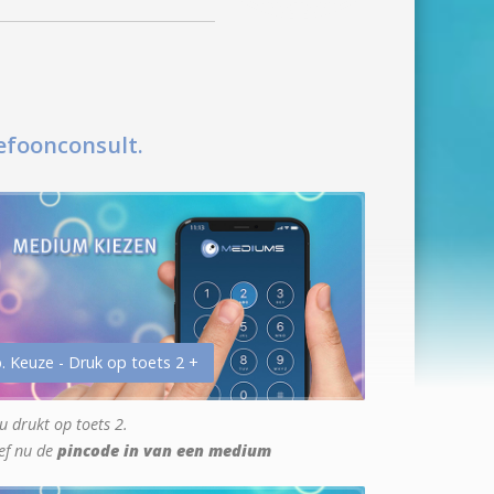
efoonconsult.
. Keuze - Druk op toets 2 +
u drukt op toets 2.
ef nu de
pincode in van een medium