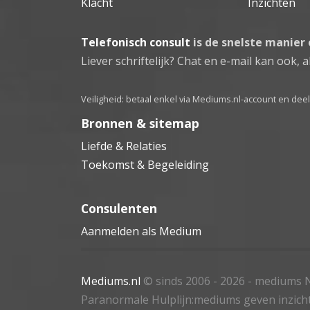
Klacht
Inzichten
Telefonisch consult
is de snelste manier
Liever schriftelijk? Chat en e-mail kan ook, al
Veiligheid: betaal enkel via Mediums.nl-account en de
Bronnen & sitemap
Liefde & Relaties
Toekomst & Begeleiding
Consulenten
Aanmelden als Medium
Mediums.nl
© sinds 2006 - 2026
- mediums N
Paranormale Hulplijn:mediums geven inzich