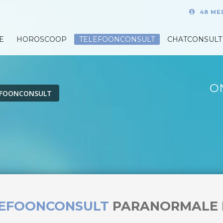
48 ME
E
HOROSCOOP
TELEFOONCONSULT
CHATCONSULT
O
EFOONCONSULT
LEFOONCONSULT
PARANORMALE 