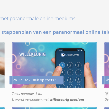
t met paranormale online mediums.
 stappenplan van een paranormaal online tel
2a. Keuze - Druk op toets 1 +
2b
Toets nummer 1 in.
Of 
U wordt verbonden met
willekeurig medium
Ge