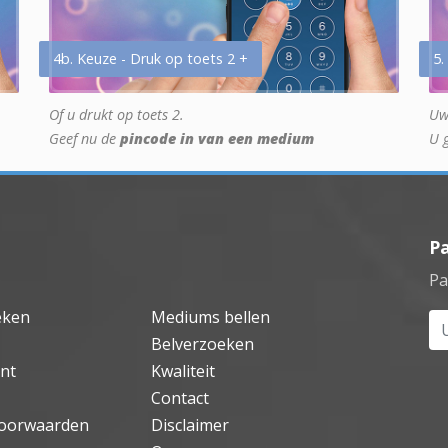
4b. Keuze - Druk op toets 2 +
5.
Of u drukt op toets 2.
Uw
Geef nu de
pincode in van een medium
U 
P
Pa
eken
Mediums bellen
Uw
Belverzoeken
nt
Kwaliteit
Contact
oorwaarden
Disclaimer