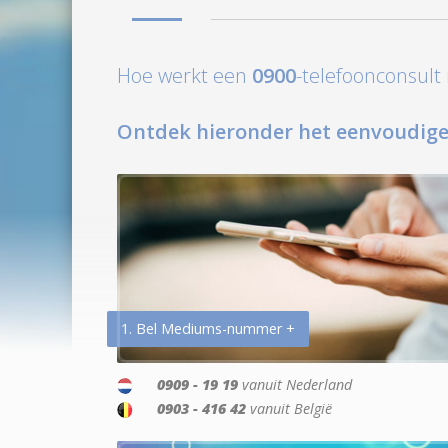
Hoe werkt een
0900
-telefoonconsul
Ontdek hieronder het eenvoudige
1. Bel Mediums-nummer +
0909 - 19 19
vanuit Nederland
0903 - 416 42
vanuit België