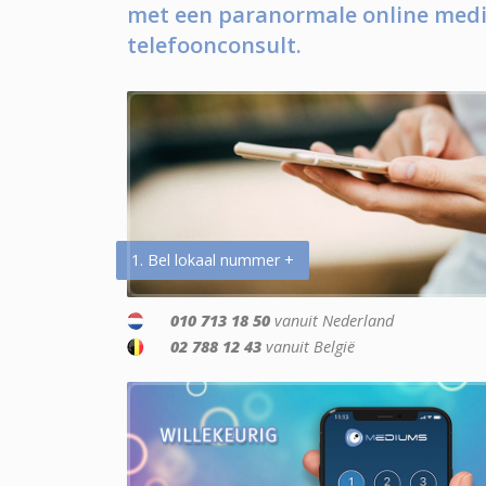
met een paranormale online medi
telefoonconsult.
1. Bel lokaal nummer +
010 713 18 50
vanuit Nederland
02 788 12 43
vanuit België