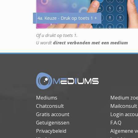
4a. Keuze - Druk op toets 1 +
Of u drukt op toets 1.
U wordt
direct verbonden met een medium
Mediums
Medium zo
Chatconsult
Mailconsult
Gratis account
Login accou
Getuigenissen
F.A.Q
Privacybeleid
Algemene v