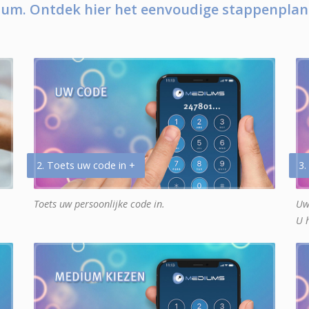
um. Ontdek hier het eenvoudige stappenplan
2. Toets uw code in +
3.
Toets uw persoonlijke code in.
Uw
U 