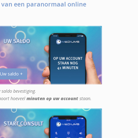
 van een paranormaal online
 Uw saldo +
 saldo bevestiging.
hoort hoeveel
minuten op uw account
staan.