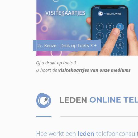
2c. Keuze - Druk op toets 3 +
Of u drukt op toets 3.
U hoort de
visitekaartjes van onze mediums
LEDEN
ONLINE TE
Hoe werkt een
leden
-telefoonconsult