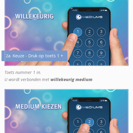
2a. Keuze - Druk op toets 1 +
Toets nummer 1 in.
U wordt verbonden met
willekeurig medium