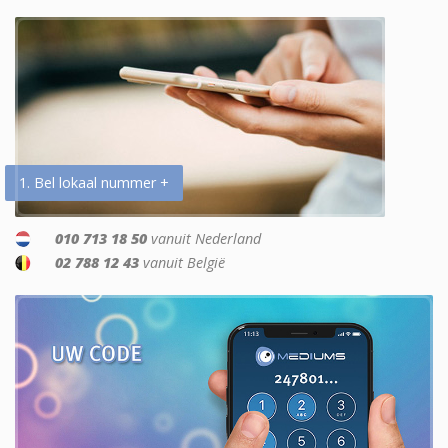
1. Bel lokaal nummer +
010 713 18 50
vanuit Nederland
02 788 12 43
vanuit België