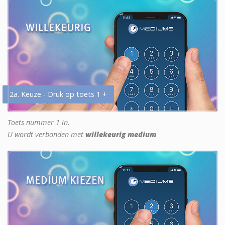
2a. Keuze - Druk op toets 1 +
Toets nummer 1 in.
U wordt verbonden met
willekeurig medium