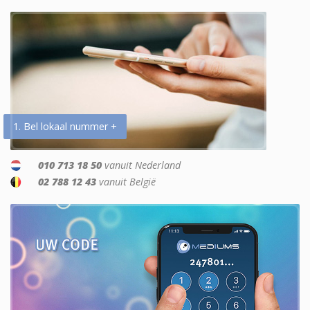
1. Bel lokaal nummer +
010 713 18 50
vanuit Nederland
02 788 12 43
vanuit België