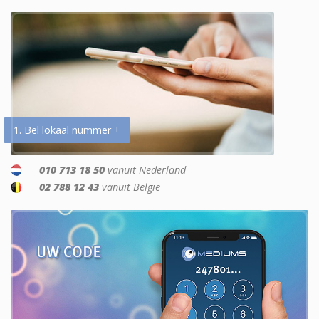
1. Bel lokaal nummer +
010 713 18 50
vanuit Nederland
02 788 12 43
vanuit België