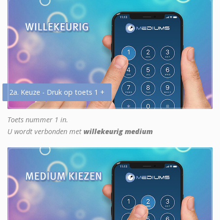
2a. Keuze - Druk op toets 1 +
Toets nummer 1 in.
U wordt verbonden met
willekeurig medium