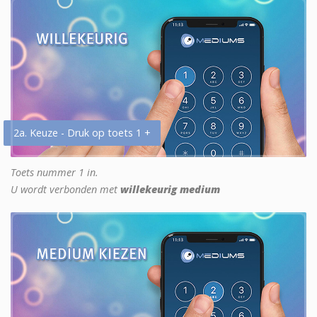
2a. Keuze - Druk op toets 1 +
Toets nummer 1 in.
U wordt verbonden met
willekeurig medium