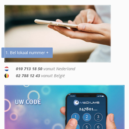
1. Bel lokaal nummer +
010 713 18 50
vanuit Nederland
02 788 12 43
vanuit België