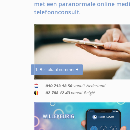
met een paranormale online medi
telefoonconsult.
1. Bel lokaal nummer +
010 713 18 50
vanuit Nederland
02 788 12 43
vanuit België