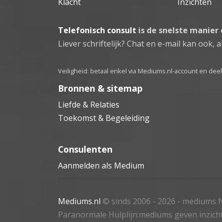
Klacht
Inzichten
Telefonisch consult
is de snelste manier
Liever schriftelijk? Chat en e-mail kan ook, al
Veiligheid: betaal enkel via Mediums.nl-account en de
Bronnen & sitemap
Liefde & Relaties
Toekomst & Begeleiding
Consulenten
Aanmelden als Medium
Mediums.nl
© sinds 2006 - 2026
- mediums N
Paranormale Hulplijn:mediums geven inzich