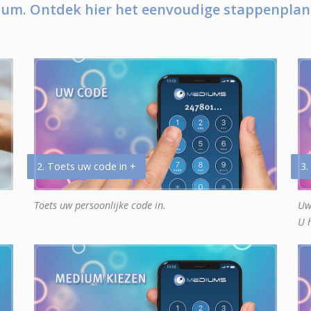
um. Ontdek hier het eenvoudige stappenplan
2. Toets uw code in +
3.
Toets uw persoonlijke code in.
Uw
U 