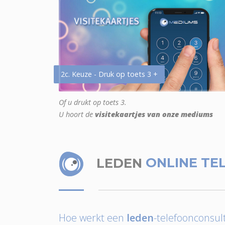
2c. Keuze - Druk op toets 3 +
Of u drukt op toets 3.
U hoort de
visitekaartjes van onze mediums
LEDEN
ONLINE TE
Hoe werkt een
leden
-telefoonconsult