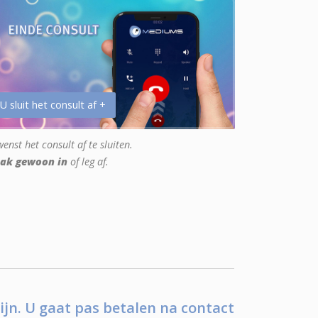
 U sluit het consult af +
enst het consult af te sluiten.
ak gewoon in
of leg af.
ijn. U gaat pas betalen na contact