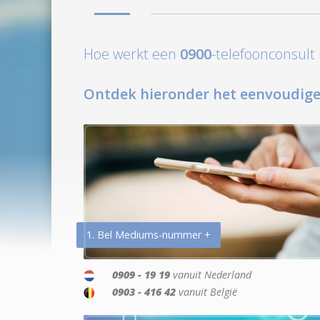
Hoe werkt een
0900
-telefoonconsul
Ontdek hieronder het eenvoudige
1. Bel Mediums-nummer +
0909 - 19 19
vanuit Nederland
0903 - 416 42
vanuit België