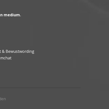
en medium
.
ht & Bewustwording
umchat
den