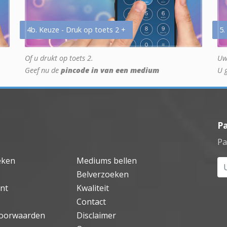
4b. Keuze - Druk op toets 2 +
5.
Of u drukt op toets 2.
Uw
Geef nu de
pincode in van een medium
U 
P
Pa
eken
Mediums bellen
Uw
Belverzoeken
nt
Kwaliteit
Contact
oorwaarden
Disclaimer