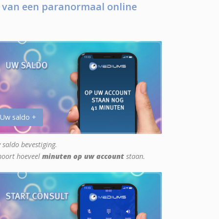
 van een paranormaal online
 Uw saldo +
 saldo bevestiging.
hoort hoeveel
minuten op uw account
staan.