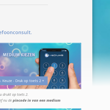
efoonconsult.
. Keuze - Druk op toets 2 +
u drukt op toets 2.
ef nu de
pincode in van een medium