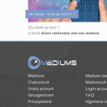
4a. Keuze - Druk op toets 1 +
Of u drukt op toets 1.
U wordt
direct verbonden met een medium
Mediums
Medium zo
Chatconsult
Mailconsult
Gratis account
Login accou
Getuigenissen
F.A.Q
Privacybeleid
Algemene v