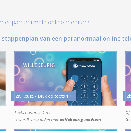
t met paranormale online mediums.
 stappenplan van een paranormaal online tel
2a. Keuze - Druk op toets 1 +
2b
Toets nummer 1 in.
Of 
U wordt verbonden met
willekeurig medium
Ge