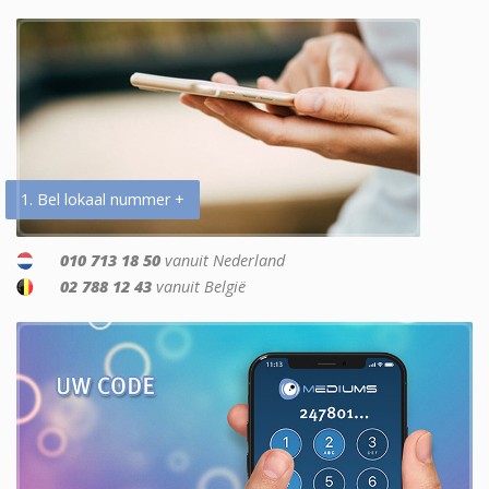
1. Bel lokaal nummer +
010 713 18 50
vanuit Nederland
02 788 12 43
vanuit België