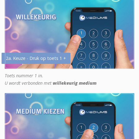
2a. Keuze - Druk op toets 1 +
Toets nummer 1 in.
U wordt verbonden met
willekeurig medium