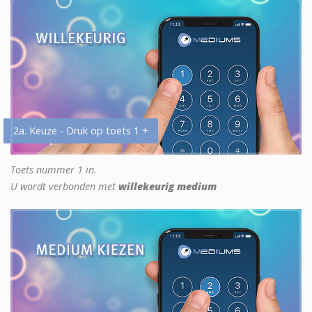
2a. Keuze - Druk op toets 1 +
Toets nummer 1 in.
U wordt verbonden met
willekeurig medium