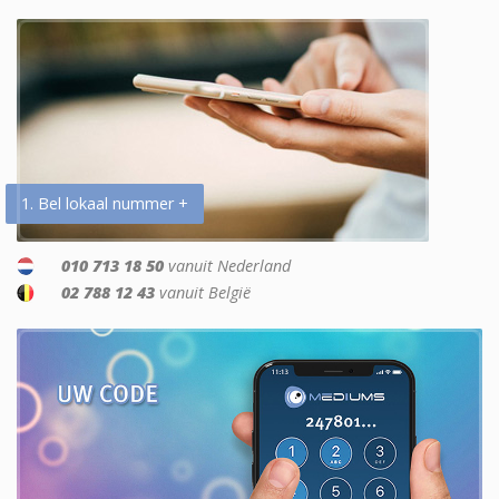
1. Bel lokaal nummer +
010 713 18 50
vanuit Nederland
02 788 12 43
vanuit België