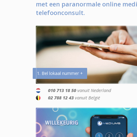
met een paranormale online medi
telefoonconsult.
1. Bel lokaal nummer +
010 713 18 50
vanuit Nederland
02 788 12 43
vanuit België