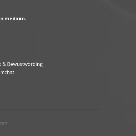
en medium
.
ht & Bewustwording
umchat
den