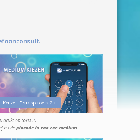
efoonconsult.
. Keuze - Druk op toets 2 +
u drukt op toets 2.
ef nu de
pincode in van een medium