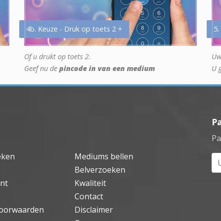
4b. Keuze - Druk op toets 2 +
5.
Of u drukt op toets 2.
Uw
Geef nu de
pincode in van een medium
U 
P
Pa
eken
Mediums bellen
Uw
Belverzoeken
nt
Kwaliteit
Contact
oorwaarden
Disclaimer