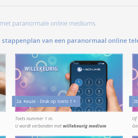
t met paranormale online mediums.
 stappenplan van een paranormaal online tel
2a. Keuze - Druk op toets 1 +
2b
Toets nummer 1 in.
Of 
U wordt verbonden met
willekeurig medium
Ge