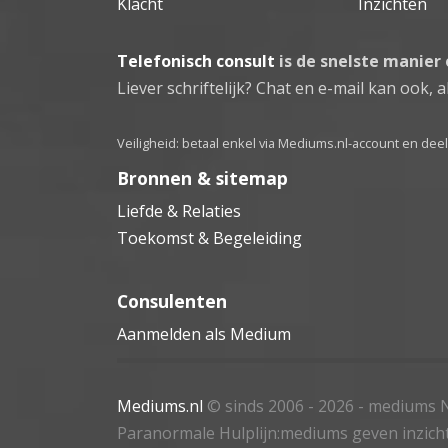
Klacht
Inzichten
Telefonisch consult
is de snelste manier
Liever schriftelijk? Chat en e-mail kan ook, al
Veiligheid: betaal enkel via Mediums.nl-account en de
Bronnen & sitemap
Liefde & Relaties
Toekomst & Begeleiding
Consulenten
Aanmelden als Medium
Mediums.nl
© sinds 2006 - 2026
- mediums N
Paranormale Hulplijn:mediums geven inzich