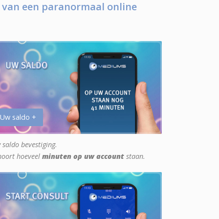
 van een paranormaal online
 Uw saldo +
 saldo bevestiging.
hoort hoeveel
minuten op uw account
staan.