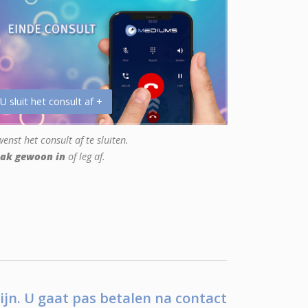
 U sluit het consult af +
enst het consult af te sluiten.
ak gewoon in
of leg af.
ijn. U gaat pas betalen na contact