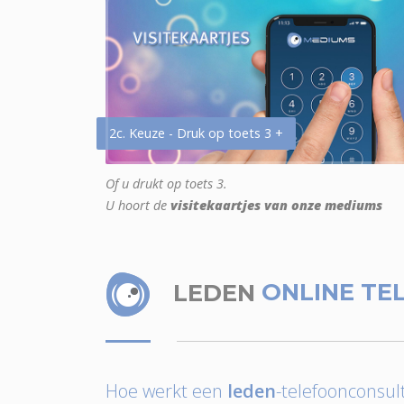
2c. Keuze - Druk op toets 3 +
Of u drukt op toets 3.
U hoort de
visitekaartjes van onze mediums
LEDEN
ONLINE TE
Hoe werkt een
leden
-telefoonconsult