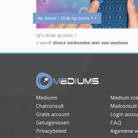
4a. Keuze - Druk op toets 1 +
Of u drukt op toets 1.
U wordt
direct verbonden met een medium
Mediums
Medium zo
Chatconsult
Mailconsult
Gratis account
Login accou
Getuigenissen
F.A.Q
Privacybeleid
Algemene v