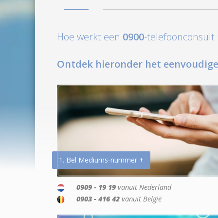
Hoe werkt een
0900
-telefoonconsul
Ontdek hieronder het eenvoudige
1. Bel Mediums-nummer +
0909 - 19 19
vanuit Nederland
0903 - 416 42
vanuit België