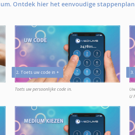
um. Ontdek hier het eenvoudige stappenplan
2. Toets uw code in +
3.
Toets uw persoonlijke code in.
Uw
U 