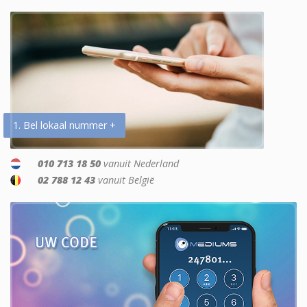
1. Bel lokaal nummer +
010 713 18 50
vanuit Nederland
02 788 12 43
vanuit België