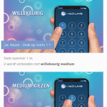
2a. Keuze - Druk op toets 1 +
Toets nummer 1 in.
U wordt verbonden met
willekeurig medium