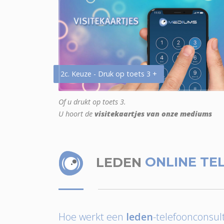
2c. Keuze - Druk op toets 3 +
Of u drukt op toets 3.
U hoort de
visitekaartjes van onze mediums
LEDEN
ONLINE TE
Hoe werkt een
leden
-telefoonconsult