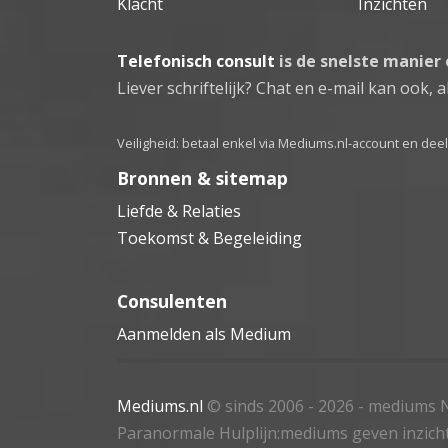
Klacht
Inzichten
Telefonisch consult
is de snelste manier
Liever schriftelijk? Chat en e-mail kan ook, al
Veiligheid: betaal enkel via Mediums.nl-account en de
Bronnen & sitemap
Liefde & Relaties
Toekomst & Begeleiding
Consulenten
Aanmelden als Medium
Mediums.nl
© sinds 2006 - 2026
- mediums N
Paranormale Hulplijn:mediums geven inzich