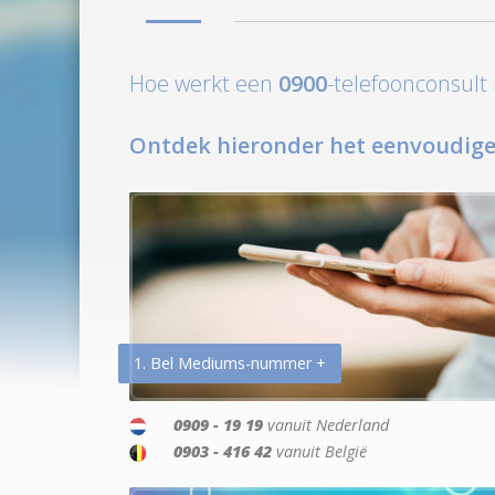
Hoe werkt een
0900
-telefoonconsul
Ontdek hieronder het eenvoudige
1. Bel Mediums-nummer +
0909 - 19 19
vanuit Nederland
0903 - 416 42
vanuit België