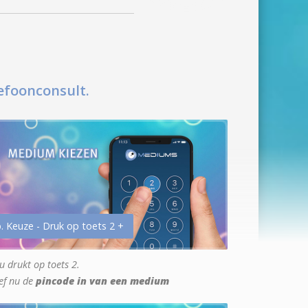
efoonconsult.
. Keuze - Druk op toets 2 +
u drukt op toets 2.
ef nu de
pincode in van een medium