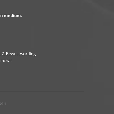
en medium
.
ht & Bewustwording
umchat
den