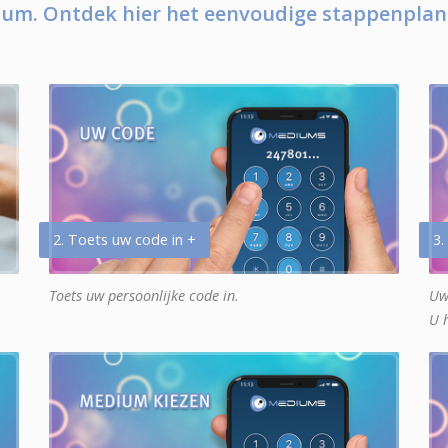
um. Ontdek hier het eenvoudige stappenplan
2. Toets uw code in +
3.
Toets uw persoonlijke code in.
Uw
U 