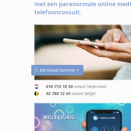
met een paranormale online medi
telefoonconsult.
1. Bel lokaal nummer +
010 713 18 50
vanuit Nederland
02 788 12 43
vanuit België