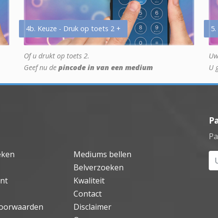
4b. Keuze - Druk op toets 2 +
5.
Of u drukt op toets 2.
Uw
Geef nu de
pincode in van een medium
U 
P
Pa
eken
Mediums bellen
Uw
Belverzoeken
nt
Kwaliteit
Contact
oorwaarden
Disclaimer