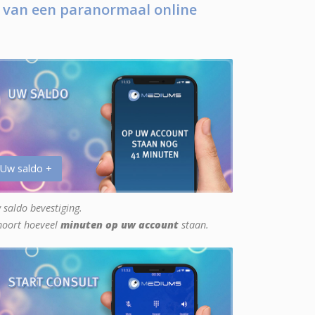
 van een paranormaal online
 Uw saldo +
 saldo bevestiging.
hoort hoeveel
minuten op uw account
staan.