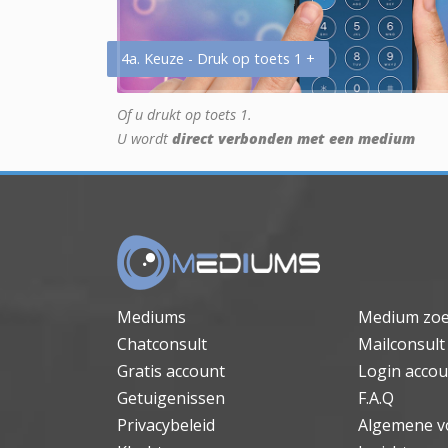
4a. Keuze - Druk op toets 1 +
Of u drukt op toets 1.
U wordt
direct verbonden met een medium
Mediums
Medium zo
Chatconsult
Mailconsult
Gratis account
Login accou
Getuigenissen
F.A.Q
Privacybeleid
Algemene v