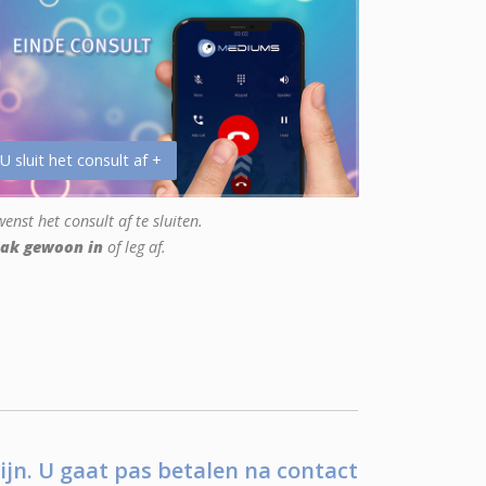
 U sluit het consult af +
enst het consult af te sluiten.
ak gewoon in
of leg af.
ijn. U gaat pas betalen na contact