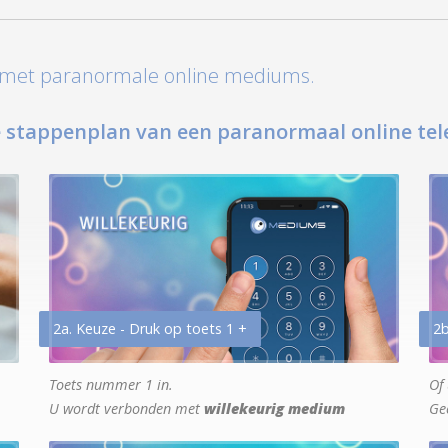
t met paranormale online mediums.
 stappenplan van een paranormaal online tel
2a. Keuze - Druk op toets 1 +
2b
Toets nummer 1 in.
Of 
U wordt verbonden met
willekeurig medium
Ge