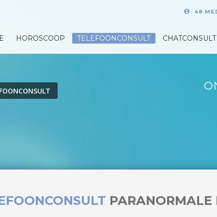
48 ME
E
HOROSCOOP
TELEFOONCONSULT
CHATCONSULT
O
EFOONCONSULT
LEFOONCONSULT
PARANORMALE 