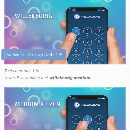
2a. Keuze - Druk op toets 1 +
Toets nummer 1 in.
U wordt verbonden met
willekeurig medium