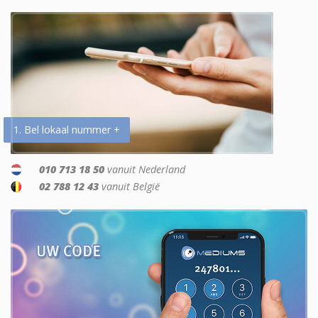
1. Bel lokaal nummer +
010 713 18 50
vanuit Nederland
02 788 12 43
vanuit België